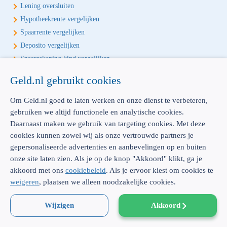
Lening oversluiten
Hypotheekrente vergelijken
Spaarrente vergelijken
Deposito vergelijken
Spaarrekening kind vergelijken
Geld.nl gebruikt cookies
Écht onafhankelijk vergelijken
Geld.nl is de écht onafhankelijke vergelijker voor je verzekeringen en
Om Geld.nl goed te laten werken en onze dienst te verbeteren,
bankproducten. Vergelijk, kies het beste product voor jou en betaal
gebruiken we altijd functionele en analytische cookies.
geen euro te veel!
Daarnaast maken we gebruik van targeting cookies. Met deze
cookies kunnen zowel wij als onze vertrouwde partners je
gepersonaliseerde advertenties en aanbevelingen op en buiten
onze site laten zien. Als je op de knop "Akkoord" klikt, ga je
akkoord met ons
cookiebeleid
. Als je ervoor kiest om cookies te
AFM: 12039914
300.014480
weigeren
, plaatsen we alleen noodzakelijke cookies.
Emmasingel 23 |
5611 AZ Eindhoven |
Dienstverlening & disclaimer
|
Privacy
|
Cookies
Wijzigen
|
Sitemap
|
KvK: 52062910 |
WFT-vergunning: 12039914 |
Akkoord
© Geld.nl 2026