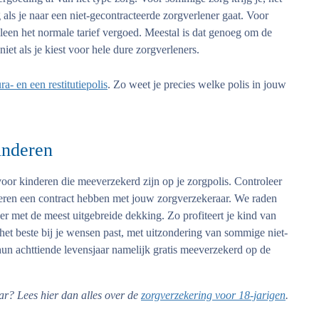
g als je naar een niet-gecontracteerde zorgverlener gaat. Voor
lleen het normale tarief vergoed. Meestal is dat genoeg om de
niet als je kiest voor hele dure zorgverleners.
ra- en een restitutiepolis
. Zo weet je precies welke polis in jouw
inderen
oor kinderen die meeverzekerd zijn op je zorgpolis. Controleer
deren een contract hebben met jouw zorgverzekeraar. We raden
der met de meest uitgebreide dekking. Zo profiteert je kind van
 het beste bij je wensen past, met uitzondering van sommige niet-
hun achttiende levensjaar namelijk gratis meeverzekerd op de
ar? Lees hier dan alles over de
zorgverzekering voor 18-jarigen
.