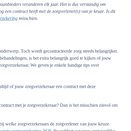
aanbieders veranderen elk jaar. Het is dus verstandig om
og een contract heeft met de zorgverlener(s) van je keuze. Is dit
rzekering
misschien.
 onderwerp. Toch wordt gecontracteerde zorg steeds belangrijker.
behandelingen, is het extra belangrijk goed te kijken of jouw
 zorgverzekeraar. We geven je enkele handige tips over
ltijd of jouw zorgverzekeraar een contract met deze
ontract met je zorgverzekeraar? Dan is het misschien zinvol om
t bij welke zorgverzekeraars de zorgverlener van jouw keuze
opste zorgverzekering 2026
die voldoet aan jouw persoonlijke