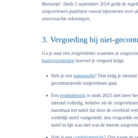
Bonustip!
Sinds
1 september 2024 geldt de rege
zorgverleners patiënten vooraf informeren over d
onverwachte rekeningen.
3. Vergoeding bij niet-gecont
Ga je naar een zorgverlener waarmee je zorgverze
basisverzekering
hoeveel je vergoed krijgt.
Heb je een
naturapolis
? Dan krijg je meestal
gecontracteerde zorgverlener gaat.
Een
restitutiepolis
is sinds 2025 niet meer be
meestal volledig, behalve als de zorgverlene
maximaal het tarief dat door de overheid wet
wettelijk tarief vastgesteld, dan vergoedde ee
tarief in lijn was met wat de meeste zorgver
Heb je een
combinatiepolis
? Dan hangt de ve