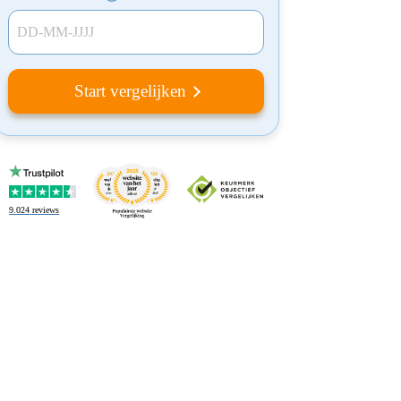
DD-MM-JJJJ
Start vergelijken
9.024
reviews