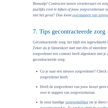
Bonustip!
Contracten tussen verzekeraars en zorg
jaarlijks even te kijken of jouw zorgverzekeraar n
niet het geval? Dan loont
overstappen van zorgve
7. Tips gecontracteerde zorg
Gecontracteerde zorg: het blijft een ingewikkeld
Zeker als je binnenkort start met één of meerdere 
zorgverlener een contract heeft afgesloten met je
gecontracteerde zorg:
Ga je naar een nieuwe zorgverlener? Check a
zorgverlener heeft.
Heeft de zorgverlener van jouw keuze geen c
over te stappen van zorgverzekeraar.
In onze handige
zorgvergelijker
zie je direc
gecontracteerd is. Zo vind je altijd de
goedko