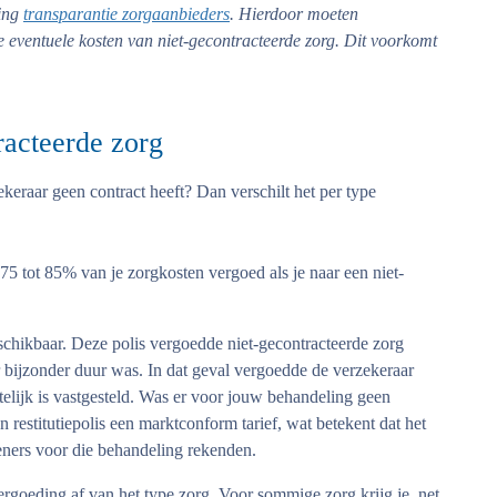
ling
transparantie zorgaanbieders
. Hierdoor moeten
e eventuele kosten van niet-gecontracteerde zorg. Dit voorkomt
racteerde zorg
keraar geen contract heeft? Dan verschilt het per type
 75 tot 85% van je zorgkosten vergoed als je naar een niet-
schikbaar. Deze polis vergoedde niet-gecontracteerde zorg
r bijzonder duur was. In dat geval vergoedde de verzekeraar
telijk is vastgesteld. Was er voor jouw behandeling geen
n restitutiepolis een marktconform tarief, wat betekent dat het
leners voor die behandeling rekenden.
rgoeding af van het type zorg. Voor sommige zorg krijg je, net