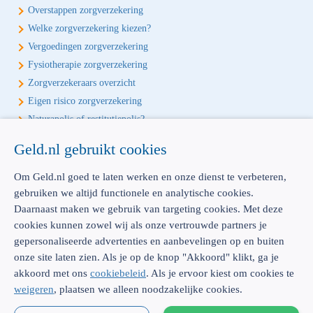
Overstappen zorgverzekering
Welke zorgverzekering kiezen?
Vergoedingen zorgverzekering
Fysiotherapie zorgverzekering
Zorgverzekeraars overzicht
Eigen risico zorgverzekering
Naturapolis of restitutiepolis?
Geld.nl gebruikt cookies
Écht onafhankelijk vergelijken
Geld.nl is de écht onafhankelijke vergelijker voor je verzekeringen en
Om Geld.nl goed te laten werken en onze dienst te verbeteren,
bankproducten. Vergelijk, kies het beste product voor jou en betaal
gebruiken we altijd functionele en analytische cookies.
geen euro te veel!
Daarnaast maken we gebruik van targeting cookies. Met deze
cookies kunnen zowel wij als onze vertrouwde partners je
gepersonaliseerde advertenties en aanbevelingen op en buiten
onze site laten zien. Als je op de knop "Akkoord" klikt, ga je
akkoord met ons
cookiebeleid
. Als je ervoor kiest om cookies te
AFM: 12039914
300.014480
weigeren
, plaatsen we alleen noodzakelijke cookies.
Emmasingel 23 |
5611 AZ Eindhoven |
Dienstverlening & disclaimer
|
Privacy
|