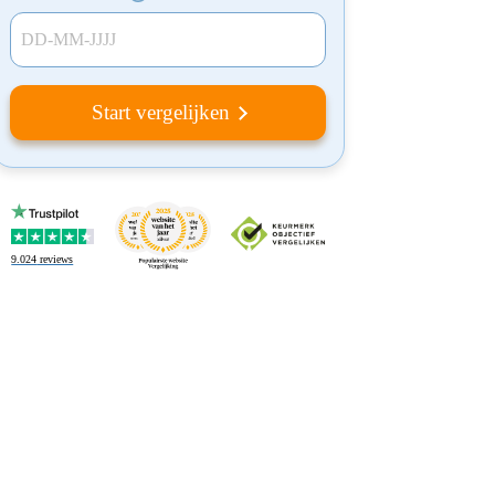
DD-MM-JJJJ
Start vergelijken
9.024
reviews