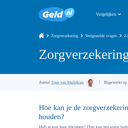
Vergelijken
Zorgverzekering
Veelgestelde vragen
Zo
Zorgverzekerin
Auteur
Teun van Mullekom
Bijgewerkt op
Hoe kan je de zorgverzekeri
houden?
Heb je een laag inkomen? Dan kan het soms lasti