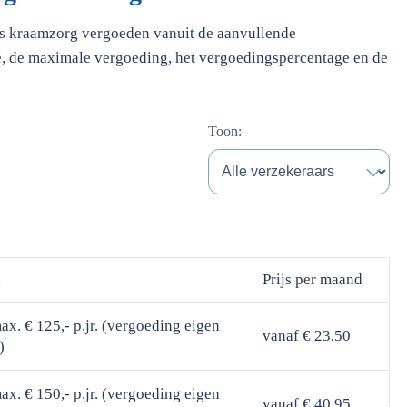
rs kraamzorg vergoeden vanuit de aanvullende
e, de maximale vergoeding, het vergoedingspercentage en de
Toon:
g
Prijs
per maand
x. € 125,- p.jr. (vergoeding eigen
vanaf € 23,50
)
x. € 150,- p.jr. (vergoeding eigen
vanaf € 40,95