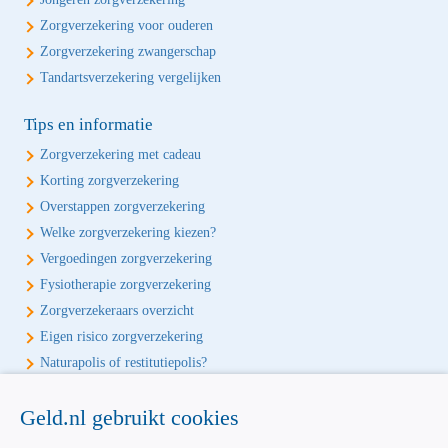
Zorgverzekering voor ouderen
Zorgverzekering zwangerschap
Tandartsverzekering vergelijken
Tips en informatie
Zorgverzekering met cadeau
Korting zorgverzekering
Overstappen zorgverzekering
Welke zorgverzekering kiezen?
Vergoedingen zorgverzekering
Fysiotherapie zorgverzekering
Zorgverzekeraars overzicht
Eigen risico zorgverzekering
Naturapolis of restitutiepolis?
Écht onafhankelijk vergelijken
Geld.nl gebruikt cookies
Geld.nl is de écht onafhankelijke vergelijker voor je verzekeringen en