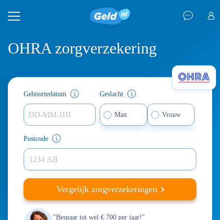
OHRA zorgverzekering
Geboortedatum
Geslacht
DD-MM-JJJJ
Man
Vrouw
Postcode
Vergelijk zorgverzekeringen
"Bespaar tot wel € 700 per jaar!"