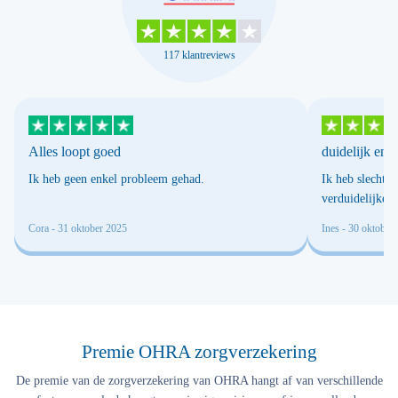
117 klantreviews
Alles loopt goed
duidelijk en o
Ik heb geen enkel probleem gehad.
Ik heb slechts 
verduidelijken 
Cora
- 31 oktober 2025
Ines
- 30 oktober
Premie OHRA zorgverzekering
De premie van de zorgverzekering van OHRA hangt af van verschillende