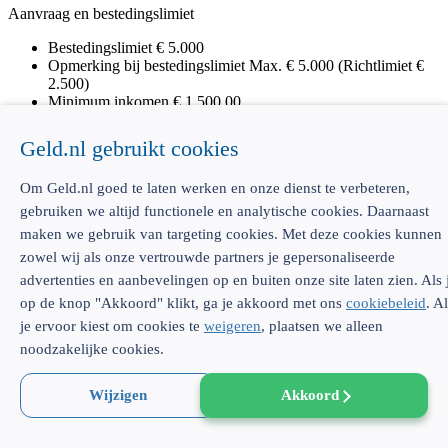
Aanvraag en bestedingslimiet
Bestedingslimiet
€ 5.000
Opmerking bij bestedingslimiet
Max. € 5.000 (Richtlimiet €
2.500)
Minimum inkomen
€ 1.500,00
BKR toetsing
Geld.nl gebruikt cookies
Betalingen
Wijze van betalen
Maandelijks, binnen 21 dagen na ontvangst
Om Geld.nl goed te laten werken en onze dienst te verbeteren,
rekeningoverzicht
gebruiken we altijd functionele en analytische cookies. Daarnaast
Gespreid betalen mogelijk
maken we gebruik van targeting cookies. Met deze cookies kunnen
Voorwaarden gespreid betalen
-
zowel wij als onze vertrouwde partners je gepersonaliseerde
Rente bij gespreid betalen
-
advertenties en aanbevelingen op en buiten onze site laten zien. Als 
Verzekeringen
op de knop "Akkoord" klikt, ga je akkoord met ons
cookiebeleid
. A
je ervoor kiest om cookies te
weigeren
, plaatsen we alleen
Aankoopverzekering
Duur aankoopverzekering
180 dagen
noodzakelijke cookies.
Opmerkingen bij aankoopverzekering
Er geldt een eigen
risico van 25. Maximaal 50.000 in totaal
Wijzigen
Akkoord
Overige opmerkingen