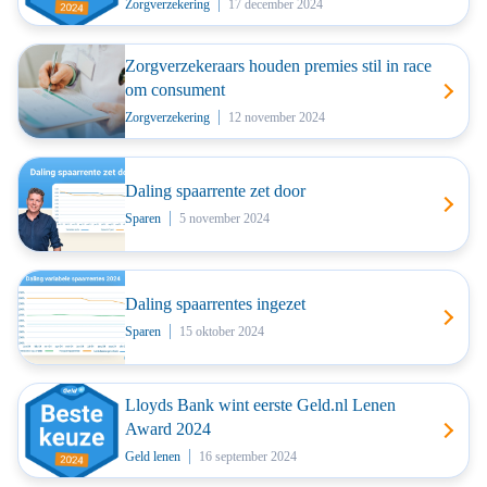
Zorgverzekering
17 december 2024
Zorgverzekeraars houden premies stil in race
om consument
Zorgverzekering
12 november 2024
Daling spaarrente zet door
Sparen
5 november 2024
Daling spaarrentes ingezet
Sparen
15 oktober 2024
Lloyds Bank wint eerste Geld.nl Lenen
Award 2024
Geld lenen
16 september 2024