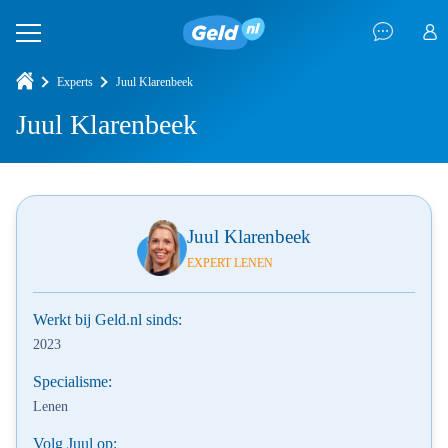
Experts
Juul Klarenbeek
Juul Klarenbeek
Juul Klarenbeek
EXPERT LENEN
Werkt bij
Geld.nl
sinds:
2023
Specialisme:
Lenen
Volg Juul op: