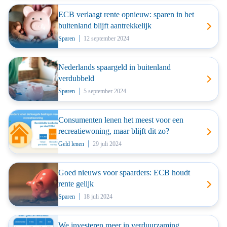
ECB verlaagt rente opnieuw: sparen in het
buitenland blijft aantrekkelijk
Sparen
12 september 2024
Nederlands spaargeld in buitenland
verdubbeld
Sparen
5 september 2024
Consumenten lenen het meest voor een
recreatiewoning, maar blijft dit zo?
Geld lenen
29 juli 2024
Goed nieuws voor spaarders: ECB houdt
rente gelijk
Sparen
18 juli 2024
We investeren meer in verduurzaming