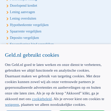
Doorlopend krediet
Lening aanvragen
Lening oversluiten
Hypotheekrente vergelijken
Spaarrente vergelijken
Deposito vergelijken
Spaarrekening kind vergelijken
Geld.nl gebruikt cookies
Écht onafhankelijk vergelijken
Geld.nl is de écht onafhankelijke vergelijker voor je verzekeringen en
Om Geld.nl goed te laten werken en onze dienst te verbeteren,
bankproducten. Vergelijk, kies het beste product voor jou en betaal
gebruiken we altijd functionele en analytische cookies.
geen euro te veel!
Daarnaast maken we gebruik van targeting cookies. Met deze
cookies kunnen zowel wij als onze vertrouwde partners je
gepersonaliseerde advertenties en aanbevelingen op en buiten
onze site laten zien. Als je op de knop "Akkoord" klikt, ga je
akkoord met ons
cookiebeleid
. Als je ervoor kiest om cookies te
AFM: 12039914
300.014480
weigeren
, plaatsen we alleen noodzakelijke cookies.
Emmasingel 23 |
5611 AZ Eindhoven |
Dienstverlening & disclaimer
|
Privacy
|