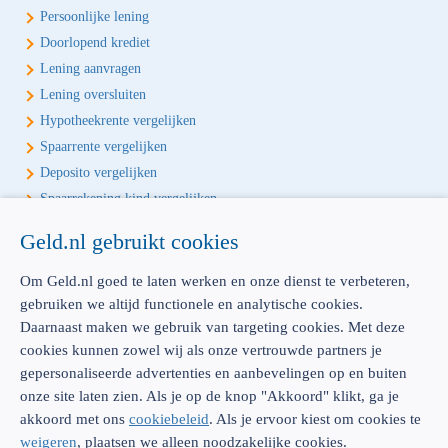
Persoonlijke lening
Doorlopend krediet
Lening aanvragen
Lening oversluiten
Hypotheekrente vergelijken
Spaarrente vergelijken
Deposito vergelijken
Spaarrekening kind vergelijken
Geld.nl gebruikt cookies
Écht onafhankelijk vergelijken
Geld.nl is de écht onafhankelijke vergelijker voor je verzekeringen en
Om Geld.nl goed te laten werken en onze dienst te verbeteren,
bankproducten. Vergelijk, kies het beste product voor jou en betaal
gebruiken we altijd functionele en analytische cookies.
geen euro te veel!
Daarnaast maken we gebruik van targeting cookies. Met deze
cookies kunnen zowel wij als onze vertrouwde partners je
gepersonaliseerde advertenties en aanbevelingen op en buiten
onze site laten zien. Als je op de knop "Akkoord" klikt, ga je
akkoord met ons
cookiebeleid
. Als je ervoor kiest om cookies te
AFM: 12039914
300.014480
weigeren
, plaatsen we alleen noodzakelijke cookies.