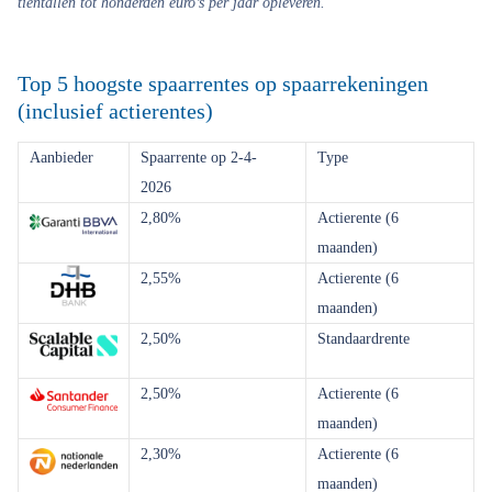
tientallen tot honderden euro’s per jaar opleveren.
Top 5 hoogste spaarrentes op spaarrekeningen
(inclusief actierentes)
Aanbieder
Spaarrente op 2-4-
Type
2026
2,80%
Actierente (6
maanden)
2,55%
Actierente (6
maanden)
2,50%
Standaardrente
2,50%
Actierente (6
maanden)
2,30%
Actierente (6
maanden)